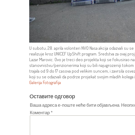
U subotu, 28. aprila volonteri NVO Nasa akcija odazvali su se
realizuje kroz UNICEF UpShift program. Sredstva za ovaj projek
Lazar Marovic. Ovo je treci deo projekta koji se fokusirao
stanovnistvu/penzionerima koji su bili najugrozeniji tokom
trajala od 9 do 17 casova pod velikim suncem, i zavrsila o
koji su se odazvali da podrze projekat svojim mladih kolega
Galerija Fotografija
Оставите одговор
Ваша адреса е-поште неће бити објављена.
Неопх
Коментар
*