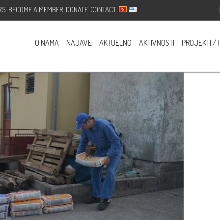
RS
BECOME A MEMBER
DONATE
CONTACT
rojektu „Za ljepse Vranjine“
O NAMA
NAJAVE
AKTUELNO
AKTIVNOSTI
PROJEKTI / 