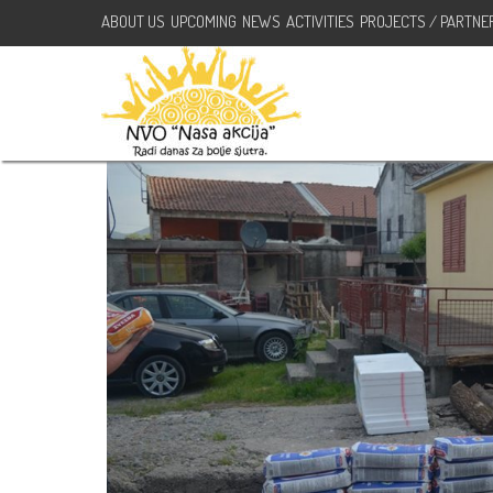
ABOUT US
UPCOMING
NEWS
ACTIVITIES
PROJECTS / PARTNE
Volonterska podrska UpShift p
мај 1, 2018
NVO Nasa Akcija
Akcije
,
Aktivnosti
No Comments