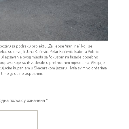
 pozivu za podrsku projektu „Za ljepse Vranjine“ koji se
at su osvojili Jana Raičević, Petar Raičević, Isabella Pobric i
 na uljepsavanje ovog mjesta sa fokusom na fasade posebno
 poplava koje su ih zadesile u prethodnim mjesecima. Akcija je
svezujucim kupanjem u Skadarskom jezeru. Hvala svim volonterima
 i time ga ucine uspesnim.
одна поља су означена
*