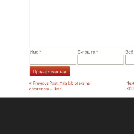
Име
*
Е-пошта
*
Веб
Кретање
Previous Post: Mala bibioteka na
Next
otvorenom – Tivat
KOD
чланка