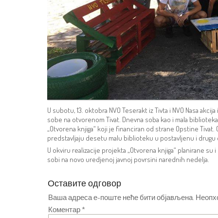
U subotu, 13. oktobra NVO Teserakt iz Tivta i NVO Nasa akcija 
sobe na otvorenom Tivat. Dnevna soba kao i mala bibliotek
„Otvorena knjiga“ koji je financiran od strane Opstine Tivat. 
predstavljaju desetu malu biblioteku u postavljenu i drugu
U okviru realizacije projekta „Otvorena knjiga“ planirane su
sobi na novo uredjenoj javnoj povrsini narednih nedelja.
Оставите одговор
Ваша адреса е-поште неће бити објављена.
Неопх
Коментар
*