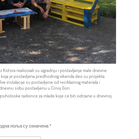
iz Kotora realizovali su izgradnju i postavljanje male dnevne
a koja je postavljena predhodnog vikenda deo su projekta
Ove instalacije su postavljene od reciklaznog materiala i
 dnevnu sobu postavljenu u Crnoj Gori.
 i psiholoske radionce za mlade koje ce biti odrzane u dnevnoj
одна поља су означена
*