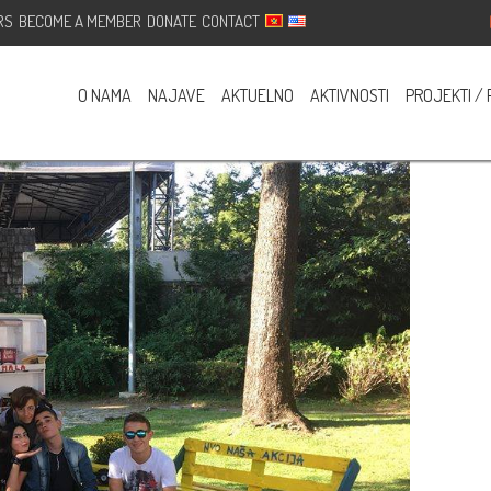
RS
BECOME A MEMBER
DONATE
CONTACT
a na otvorenom – Tivat
O NAMA
NAJAVE
AKTUELNO
AKTIVNOSTI
PROJEKTI / 
o Comments