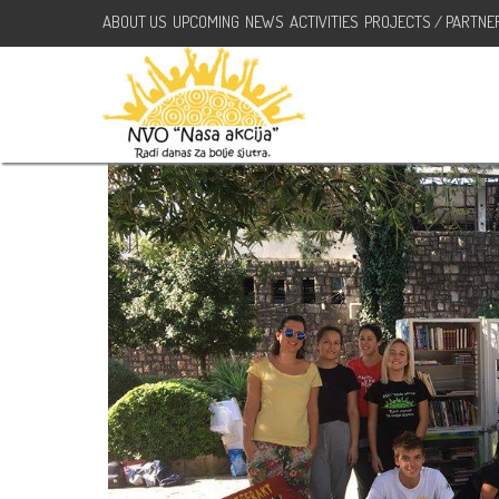
ABOUT US
UPCOMING
NEWS
ACTIVITIES
PROJECTS / PARTNE
Mala dnevna soba i bibliotek
октобар 13, 2018
NVO Nasa Akcija
Akcije
,
Aktivnosti
biblioteka
N