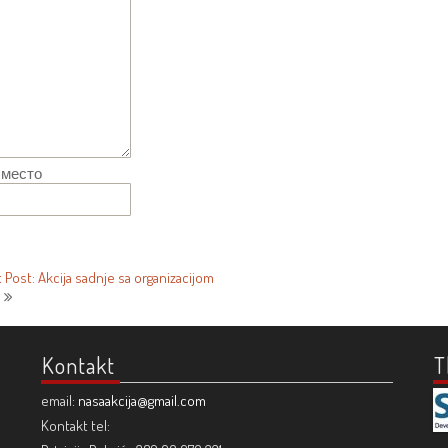
 место
 Post: Akcija sadnje sa organizacijom
Kontakt
T
email:
nasaakcija@gmail.com
Kontakt tel: