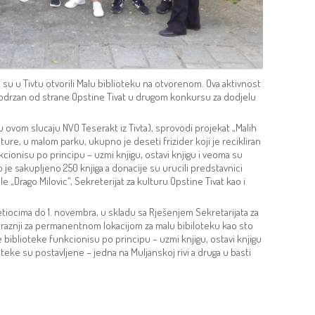
ce su u Tivtu otvorili Malu biblioteku na otvorenom. Ova aktivnost
e podrzan od strane Opstine Tivat u drugom konkursu za dodjelu
(u ovom slucaju NVO Teserakt iz Tivta), sprovodi projekat „Malih
ture, u malom parku, ukupno je deseti frizider koji je recikliran
kcionisu po principu – uzmi knjigu, ostavi knjigu i veoma su
e sakupljeno 250 knjiga a donacije su urucili predstavnici
„Drago Milovic“, Sekreterijat za kulturu Opstine Tivat kao i
etiocima do 1. novembra, u skladu sa Rješenjem Sekretarijata za
otraznji za permanentnom lokacijom za malu bibiloteku kao sto
 biblioteke funkcionisu po principu – uzmi knjigu, ostavi knjigu
oteke su postavljene – jedna na Muljanskoj rivi a druga u basti