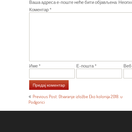
Ваша адреса е-поште неће бити објављена.
Неопх
Коментар
*
Име
*
Е-пошта
*
Веб
Кретање
Previous Post: Otvaranje izložbe Eko kolonija 2018. u
Podgorici
чланка