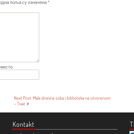
одна поља су означена
*
 место
Next Post: Mala dnevna soba i biblioteka na otvorenom
– Tivat
Kontakt
T