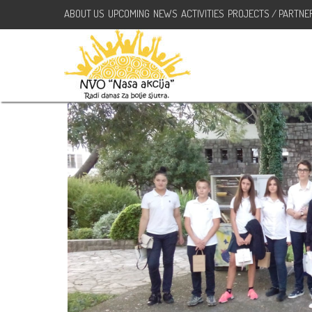
ABOUT US
UPCOMING
NEWS
ACTIVITIES
PROJECTS / PARTNE
Mala bibioteka na otvorenom 
октобар 4, 2018
NVO Nasa Akcija
Akcije
,
Aktivnosti
No Comment