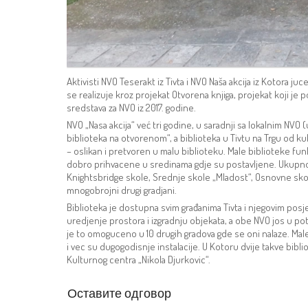
Aktivisti NVO Teserakt iz Tivta i NVO Naša akcija iz Kotora ju
se realizuje kroz projekat Otvorena knjiga, projekat koji j
sredstava za NVO iz 2017. godine.
NVO „Nasa akcija“ već tri godine, u saradnji sa lokalnim NVO 
biblioteka na otvorenom“, a biblioteka u Tivtu na Trgu od kul
– oslikan i pretvoren u malu biblioteku. Male biblioteke fun
dobro prihvacene u sredinama gdje su postavljene. Ukupno j
Knightsbridge skole, Srednje skole „Mladost“, Osnovne skole 
mnogobrojni drugi gradjani.
Biblioteka je dostupna svim građanima Tivta i njegovim posj
uredjenje prostora i izgradnju objekata, a obe NVO jos u p
je to omoguceno u 10 drugih gradova gde se oni nalaze. Male
i vec su dugogodisnje instalacije. U Kotoru dvije takve bibli
Kulturnog centra „Nikola Djurkovic“.
Оставите одговор