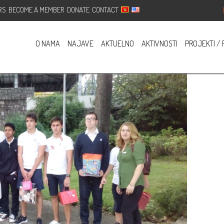
RS
BECOME A MEMBER
DONATE
CONTACT
– Tivat
O NAMA
NAJAVE
AKTUELNO
AKTIVNOSTI
PROJEKTI / 
s