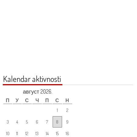
Kalendar aktivnosti
август 2026.
П
У
С
Ч
П
С
Н
1
2
3
4
5
6
7
8
9
10
11
12
13
14
15
16