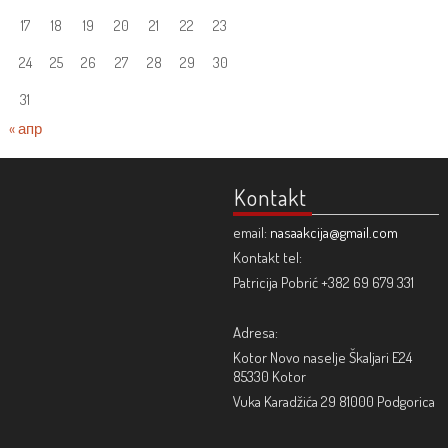
17
18
19
20
21
22
23
24
25
26
27
28
29
30
31
« апр
Kontakt
email:
nasaakcija@gmail.com
Kontakt tel:
Patricija Pobrić +382 69 679 331
Adresa:
Kotor Novo naselje Škaljari E24
85330 Kotor
Vuka Karadžića 29 81000 Podgorica