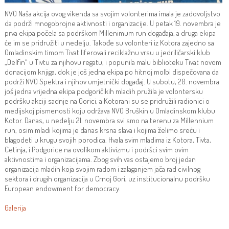
NVO Naša akcija ovog vikenda sa svojim volonterima imala je zadovoljstvo
da podrži mnogobrojne aktivnosti i organizacije. U petak 19. novembra je
prva ekipa počela sa podrškom Millenimum run događaja, a druga ekipa
će im se pridružiti u nedelju. Takođe su volonteri iz Kotora zajedno sa
Omladinskim timom Tivat liferovali reciklažnu vrsu u jedriličarski klub
„Delfin“ u Tivtu za njihovu regatu, i popunila malu biblioteku Tivat novom
donacijom knjiga, dok je još jedna ekipa po hitnoj molbi dispečovana da
podrži NVO Spektra i njihov umjetnički događaj. U subotu, 20. novembra
još jedna vrijedna ekipa podgoričikih mladih pružila je volontersku
podršku akciji sadnje na Gorici, a Kotorani su se pridružili radionici o
medijskoj pismenosti koju održava NVO Bruškin u Omladinskom klubu
Kotor. Danas, u nedelju 21. novembra svi smo na terenu za Millennium
run, osim mladi kojima je danas krsna slava i kojima želimo sreću i
blagodeti u krugu svojih porodica. Hvala svim mladima iz Kotora, Tivta,
Cetinja, i Podgorice na ovolikom aktivizmu i podršci svim ovim
aktivnostima i organizacijama. Zbog svih vas ostajemo broj jedan
organizacija mladih koja svojim radom i zalaganjem jača rad civilnog
sektora i drugih organizacija u Crnoj Gori, uz institucionalnu podršku
European endowment for democracy.
Galerija