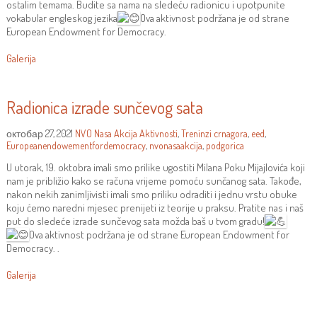
ostalim temama. Budite sa nama na sledeću radionicu i upotpunite
vokabular engleskog jezika
Ova aktivnost podržana je od strane
European Endowment for Democracy.
Galerija
Radionica izrade sunčevog sata
октобар 27, 2021
NVO Nasa Akcija
Aktivnosti
,
Treninzi
crnagora
,
eed
,
Europeanendowementfordemocracy
,
nvonasaakcija
,
podgorica
U utorak, 19. oktobra imali smo prilike ugostiti Milana Poku Mijajlovića koji
nam je približio kako se računa vrijeme pomoću sunčanog sata. Takođe,
nakon nekih zanimljivisti imali smo priliku odraditi i jednu vrstu obuke
koju ćemo naredni mjesec prenijeti iz teorije u praksu. Pratite nas i naš
put do sledeće izrade sunčevog sata možda baš u tvom gradu!
Ova aktivnost podržana je od strane European Endowment for
Democracy. .
Galerija