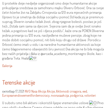
U protekle dvije nedjelje organizovali smo dvije humanitarne akcije
prikupljanja sredstava za samohranu majku Oliveru Orbović. Ona sa svoje
četiri kćerke živi na Žabljaku Crnojevića sa 120 eura mjesečnih primanja.
Upravo to je smetnja da dobija socijalnu pomoć.Od kada joj je preminuo
suprug, Oliverin ionako težak život, zbog njegove bolesti, postao je još
teži.,,Ostala sam sama sa djecom. Svjesna sam da je ovdje život ionako
težak, a pogotovo kad se još i djeca podižu“, kaže ona za PCNEN.Oliverina
jedina primanja su 120 eura, naslijeđene muževe penzije, zbog koje ne
može dobiti socijalnu pomoć, niti bilo koju drugu od države .Porodicu
Orbović ćemo imati u vidu i za naredne humanitarne aktivnosti za koje
ćemo blagovremeno obavijestiti širu javnost.Ova akcija ne bi bila moguća
bez naših prijatelja i đaka iz @arcadia_academy_montenegro škole, kao i
građana Tivta. Hvala!
Galerija
Terenske akcije
октобар 17, 2021
NVO Nasa Akcija
Akcije
,
Aktivnosti
crnagora
,
eed
,
Europeanendowementfordemocracy
,
nvonasaakcija
,
podgorica
,
volonteri
U subotu smo bili aktivni i iskoristili lijepe vremenske uslove
Prvo
smo obišli utvrđenje Crvena stijena odakle se jasno vide Kučke planine,