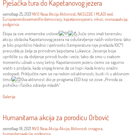
Pješačka tura do Kapetanovog jezera
октобар 25, 2021
NVO Nasa Akcija
Aktivnosti
,
NASLEĐE I MLADI
eed
,
Europeanendowementfordemocracy
,
kapetanovojezero
,
niksic
,
nvonasaakcija
,
podgorica
Ekipa za sve vremenske uslove!
Juče smo imali terensku
akciju obilaska Kapetanovog jezera na oduševljenje naših volontera. Iako
je bilo poprilično hladno i vjetrovito (temperatura nije prelazila 10C°)
presudila je želja za prirodnim ljepotama Lukavice. Jesenje boje
upriličile su da divljenje prirodi bude i veće, tako da smo u svakom
momentu uživali u ovoj šetnji. Kapetanovom jezeru ćemo se sigurno
vratiti s proljeća, kada snijeg krene da se topi i kada krenu snažni
vodopadi. Priključite nam se na nekim od aktivnosti, budi i ti u aktivnom
timu!
Ova aktivnost dio je programa EED koji se zove „Priroda za
psihičko i fizičko zdravlje mladih“
Galerija
Humanitarna akcija za porodicu Orbović
октобар 18, 2021
NVO Nasa Akcija
Akcije
,
Aktivnosti
crnagora
,
humanitarnaakcija
,
podgorica