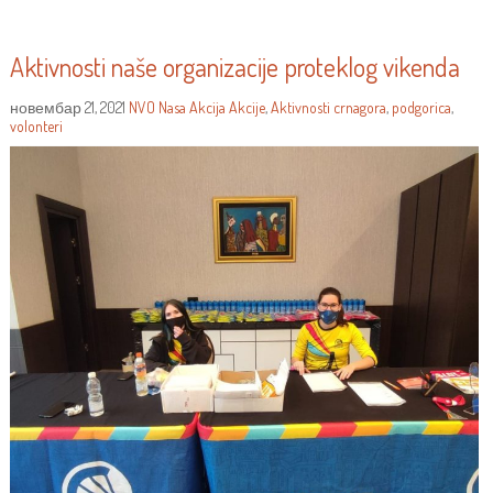
Aktivnosti naše organizacije proteklog vikenda
новембар 21, 2021
NVO Nasa Akcija
Akcije
,
Aktivnosti
crnagora
,
podgorica
,
volonteri