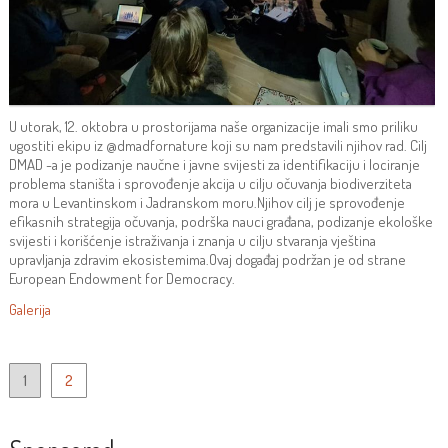
U utorak, 12. oktobra u prostorijama naše organizacije imali smo priliku
ugostiti ekipu iz @dmadfornature koji su nam predstavili njihov rad. Cilj
DMAD -a je podizanje naučne i javne svijesti za identifikaciju i lociranje
problema staništa i sprovođenje akcija u cilju očuvanja biodiverziteta
mora u Levantinskom i Jadranskom moru.Njihov cilj je sprovođenje
efikasnih strategija očuvanja, podrška nauci građana, podizanje ekološke
svijesti i korišćenje istraživanja i znanja u cilju stvaranja vještina
upravljanja zdravim ekosistemima.Ovaj događaj podržan je od strane
European Endowment for Democracy.
Galerija
Пагинација
1
2
чланака