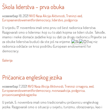
Škola liderstva – prva obuka
новембар 18, 2021
NVO Nasa Akcija
Aktivnosti
,
Treninzi
eed
,
Europeanendowementfordemocracy
,
liderstvo
,
podgorica
U srijedu, 17. novembra imali smo prvu od šest radionica liderstva.
Razgovarali smo o liderima i koji su to alati kojima se lideri služe. Takođe,
imamo i neke domaće zadatke koji su dati za drugu radionicu.Prijavite se
za obuke liderstva budući da ste još na vrijeme.
Ovaj niz
radionica održaće se kroz podršku European endowment for
democracy.
Galerija
Pričaonica engleskog jezika
новембар 7, 2021
NVO Nasa Akcija
Aktivnosti
,
Treninzi
crnagora
,
eed
,
Europeanendowementfordemocracy
,
nvonasaakcija
,
podgorica
,
pricaonicaengleskogjezika
U petak, 5. novembra imali smo tradicionalnu pričaonicu engleskog
jezika. Razgovarali smo o situaciji u svijetu, turizmu, obrazovanju, kao i