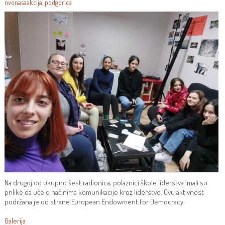
nvonasaakcija
,
podgorica
Na drugoj od ukupno šest radionica, polaznici škole liderstva imali su
prilike da uče o načinima komunikacije kroz liderstvo. Ovu aktivnost
podržana je od strane European Endowment for Democracy.
Galerija