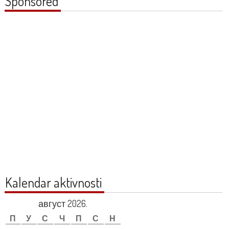
Sponsored
Kalendar aktivnosti
август 2026.
П
У
С
Ч
П
С
Н