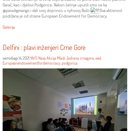
Garač, kao i djelovi Podgorice. Nakon šetnje uputili smo se ka
@paradigmango i dali svoj doprinos u njihovoj Bašti
Ova aktivnost
podržana je od strane European Endowment for Democracy.
Galerija
Delfini : plavi inženjeri Crne Gore
октобар 14, 2021
NVO Nasa Akcija
Mladi Jadrana
crnagora
,
eed
,
Europeanendowementfordemocracy
,
podgorica