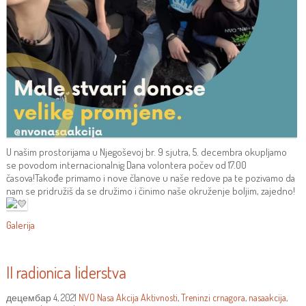
U našim prostorijama u Njegoševoj br. 9 sjutra, 5. decembra okupljamo
se povodom internacionalnig Dana volontera počev od 17.00
časova!Takođe primamo i nove članove u naše redove pa te pozivamo da
nam se pridružiš da se družimo i činimo naše okruženje boljim, zajedno!
Galerija
II radionica liderstva
децембар 4, 2021
NVO Nasa Akcija
Aktivnosti
,
Treninzi
crnagora
,
nasaakcija
,